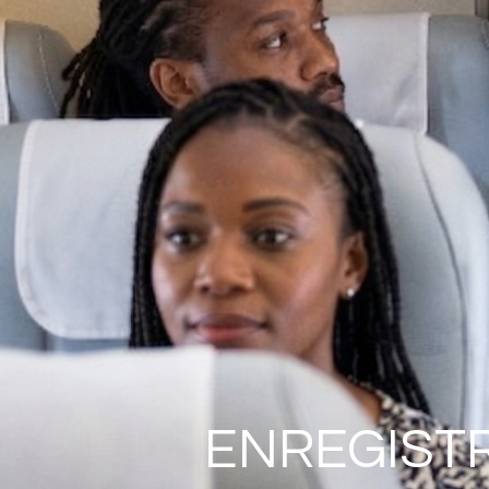
ENREGIST