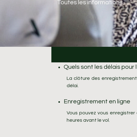
Toutes les informations
Quels sont les délais pour 
La clôture des enregistrements
délai.
Enregistrement en ligne
Vous pouvez vous enregistrer e
heures avant le vol.