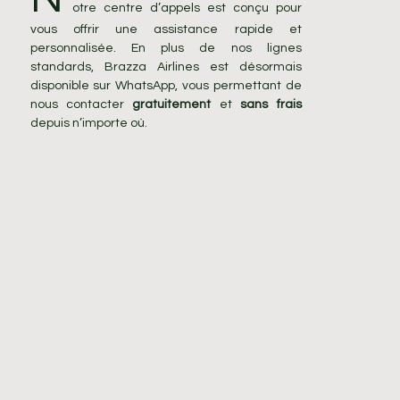
otre centre d’appels est conçu pour
vous offrir une assistance rapide et
personnalisée. En plus de nos lignes
standards, Brazza Airlines est désormais
disponible sur WhatsApp, vous permettant de
nous contacter
gratuitement
et
sans frais
depuis n’importe où.
Que ce soit pour une demande de tarif, une
modification de réservation ou une information
de dernière minute, vous pouvez nous écrire
par message ou nous appeler directement via
l’application pour une réponse instantanée.
Disponibilité
: Du lundi au vendredi (08h30 –
16h00)
UN NUMÉRO POUR CHAQUE USAGE