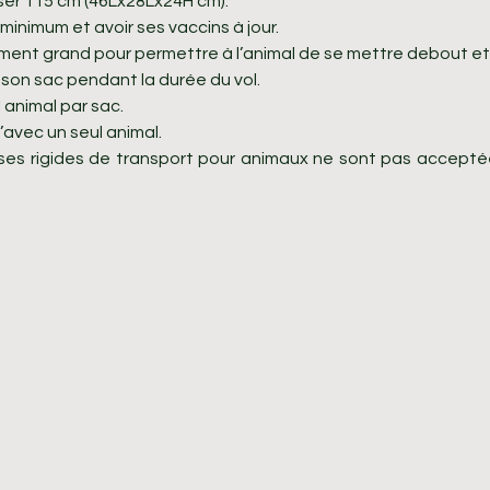
er 115 cm (46Lx28Lx24H cm).
minimum et avoir ses vaccins à jour.
mment grand pour permettre à l’animal de se mettre debout et 
e son sac pendant la durée du vol.
 animal par sac.
vec un seul animal.
isses rigides de transport pour animaux ne sont pas acceptée
ptés en soute, pesant entre 8 et 60 kg maximum (cage incluse)
 à un animal par vol.
maines minimum et avoir ses vaccins à jour.
 grande pour permettre à l’animal de se mettre debout et de 