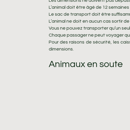
Les dimensions ne doivent pas dépass
L’animal doit être âgé de 12 semaines 
Le sac de transport doit être suffisa
L’animal ne doit en aucun cas sortir d
Vous ne pouvez transporter qu’un seul
Chaque passager ne peut voyager qu’a
Pour des raisons de sécurité, les ca
dimensions.
Animaux en soute
Animaux acceptés
Seuls les chats les chiens sont acce
Règles de transport
Le transport en soute est limité
L’animal doit être âgé de 12 se
La cage doit être suffisamment